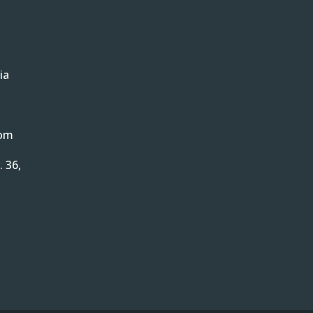
ia
com
. 36,