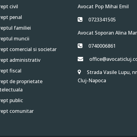
ept civil
Avocat Pop Mihai Emil
ept penal
0723341505
eptul familiei
Avocat Soporan Alina Mar
eptul muncii
0740006861
ept comercial si societar
office@avocaticluj.
ept administrativ
ept fiscal
Strada Vasile Lupu, nr
Cluj-Napoca
ept de proprietate
telectuala
ept public
rept comunitar