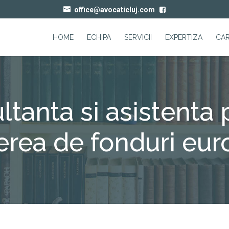
office@avocaticluj.com
HOME
ECHIPA
SERVICII
EXPERTIZA
CAR
ltanta si asistenta 
erea de fonduri eu